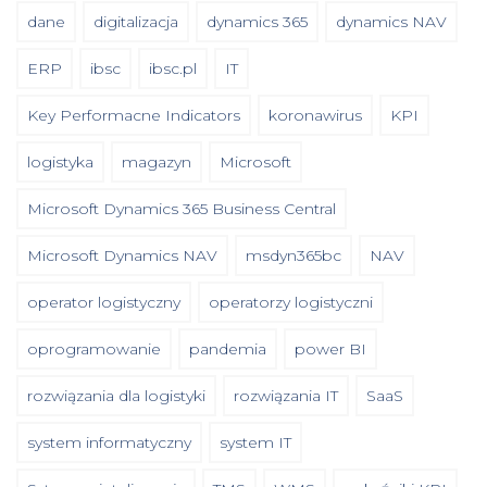
dane
digitalizacja
dynamics 365
dynamics NAV
ERP
ibsc
ibsc.pl
IT
Key Performacne Indicators
koronawirus
KPI
logistyka
magazyn
Microsoft
Microsoft Dynamics 365 Business Central
Microsoft Dynamics NAV
msdyn365bc
NAV
operator logistyczny
operatorzy logistyczni
oprogramowanie
pandemia
power BI
rozwiązania dla logistyki
rozwiązania IT
SaaS
system informatyczny
system IT