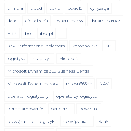
chmura
cloud
covid
covid19
cyfryzacja
dane
digitalizacja
dynamics 365
dynamics NAV
ERP
ibsc
ibsc.pl
IT
Key Performacne Indicators
koronawirus
KPI
logistyka
magazyn
Microsoft
Microsoft Dynamics 365 Business Central
Microsoft Dynamics NAV
msdyn365bc
NAV
operator logistyczny
operatorzy logistyczni
oprogramowanie
pandemia
power BI
rozwiązania dla logistyki
rozwiązania IT
SaaS