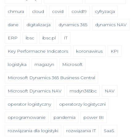
chmura
cloud
covid
covid19
cyfryzacja
dane
digitalizacja
dynamics 365
dynamics NAV
ERP
ibsc
ibsc.pl
IT
Key Performacne Indicators
koronawirus
KPI
logistyka
magazyn
Microsoft
Microsoft Dynamics 365 Business Central
Microsoft Dynamics NAV
msdyn365bc
NAV
operator logistyczny
operatorzy logistyczni
oprogramowanie
pandemia
power BI
rozwiązania dla logistyki
rozwiązania IT
SaaS