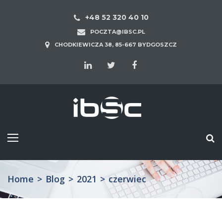
+48 52 320 40 10
POCZTA@IBSC.PL
CHODKIEWICZA 38, 85-667 BYDGOSZCZ
Home
>
Blog
>
2021
>
czerwiec