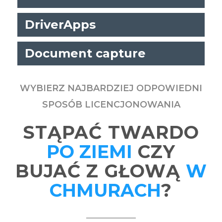
DriverApps
Document capture
WYBIERZ NAJBARDZIEJ ODPOWIEDNI
SPOSÓB LICENCJONOWANIA
STĄPAĆ TWARDO
PO ZIEMI
CZY
BUJAĆ Z GŁOWĄ
W
CHMURACH
?