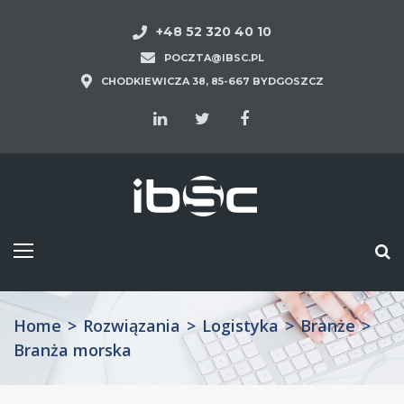
+48 52 320 40 10
POCZTA@IBSC.PL
CHODKIEWICZA 38, 85-667 BYDGOSZCZ
Home
>
Rozwiązania
>
Logistyka
>
Branże
>
Branża morska