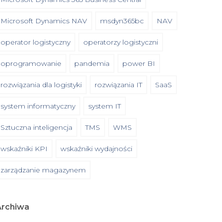
Microsoft Dynamics NAV
msdyn365bc
NAV
operator logistyczny
operatorzy logistyczni
oprogramowanie
pandemia
power BI
rozwiązania dla logistyki
rozwiązania IT
SaaS
system informatyczny
system IT
Sztuczna inteligencja
TMS
WMS
wskaźniki KPI
wskaźniki wydajności
zarządzanie magazynem
Archiwa