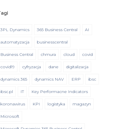
Tagi
3PL Dynamics
365 Business Central
AI
automatyzacja
businesscentral
Business Central
chmura
cloud
covid
covid19
cyfryzacja
dane
digitalizacja
dynamics 365
dynamics NAV
ERP
ibsc
ibsc.pl
IT
Key Performacne Indicators
koronawirus
KPI
logistyka
magazyn
Microsoft
Microsoft Dynamics 365 Business Central