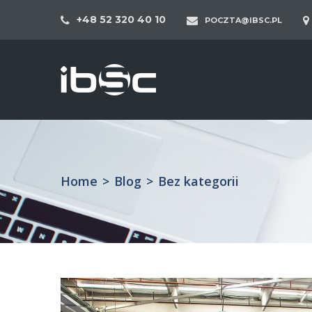
+48 52 320 40 10
POCZTA@IBSC.PL
Home
>
Blog
>
Bez kategorii