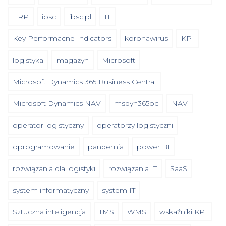
ERP
ibsc
ibsc.pl
IT
Key Performacne Indicators
koronawirus
KPI
logistyka
magazyn
Microsoft
Microsoft Dynamics 365 Business Central
Microsoft Dynamics NAV
msdyn365bc
NAV
operator logistyczny
operatorzy logistyczni
oprogramowanie
pandemia
power BI
rozwiązania dla logistyki
rozwiązania IT
SaaS
system informatyczny
system IT
Sztuczna inteligencja
TMS
WMS
wskaźniki KPI