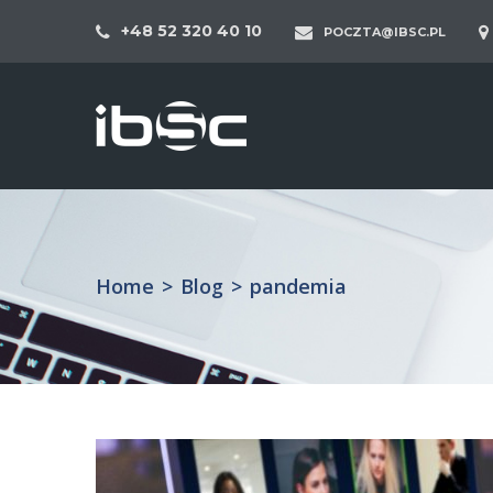
+48 52 320 40 10
POCZTA@IBSC.PL
Home
>
Blog
>
pandemia