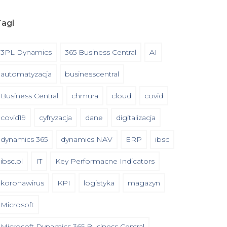
Tagi
3PL Dynamics
365 Business Central
AI
automatyzacja
businesscentral
Business Central
chmura
cloud
covid
covid19
cyfryzacja
dane
digitalizacja
dynamics 365
dynamics NAV
ERP
ibsc
ibsc.pl
IT
Key Performacne Indicators
koronawirus
KPI
logistyka
magazyn
Microsoft
Microsoft Dynamics 365 Business Central