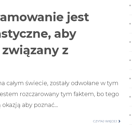
ramowanie jest
astyczne, aby
 związany z
na całym świecie, zostały odwołane w tym
jestem rozczarowany tym faktem, bo tego
ą okazją aby poznać…
CZYTAJ WIĘCEJ