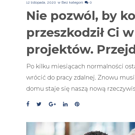
12 listopada, 2020
w
Bez kategorii
0
Nie pozwól, by k
przeszkodził Ci w
projektów. Przej
Po kilku miesiącach normalności ost
wrócić do pracy zdalnej. Znowu musi
domu staje się naszą nową rzeczywis