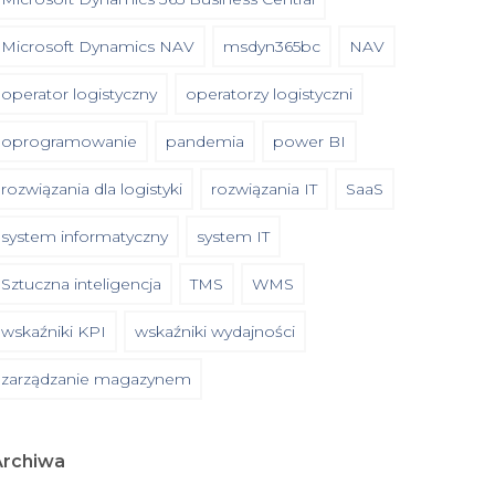
Microsoft Dynamics NAV
msdyn365bc
NAV
operator logistyczny
operatorzy logistyczni
oprogramowanie
pandemia
power BI
rozwiązania dla logistyki
rozwiązania IT
SaaS
system informatyczny
system IT
Sztuczna inteligencja
TMS
WMS
wskaźniki KPI
wskaźniki wydajności
zarządzanie magazynem
Archiwa