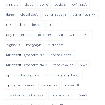
chmura
cloud
covid
covid19
cyfryzacja
dane
digitalizacja
dynamics 365
dynamics NAV
ERP
ibsc
ibsc.pl
IT
Key Performacne Indicators
koronawirus
KPI
logistyka
magazyn
Microsoft
Microsoft Dynamics 365 Business Central
Microsoft Dynamics NAV
msdyn365bc
NAV
operator logistyczny
operatorzy logistyczni
oprogramowanie
pandemia
power BI
rozwiązania dla logistyki
rozwiązania IT
SaaS