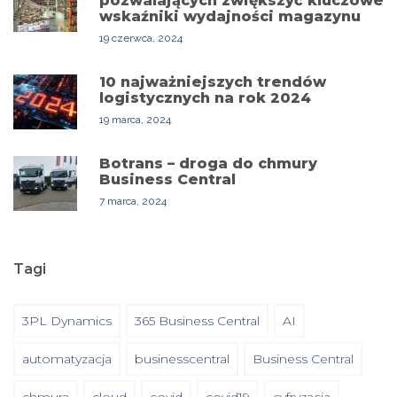
pozwalających zwiększyć kluczowe
wskaźniki wydajności magazynu
19 czerwca, 2024
10 najważniejszych trendów
logistycznych na rok 2024
19 marca, 2024
Botrans – droga do chmury
Business Central
7 marca, 2024
Tagi
3PL Dynamics
365 Business Central
AI
automatyzacja
businesscentral
Business Central
chmura
cloud
covid
covid19
cyfryzacja