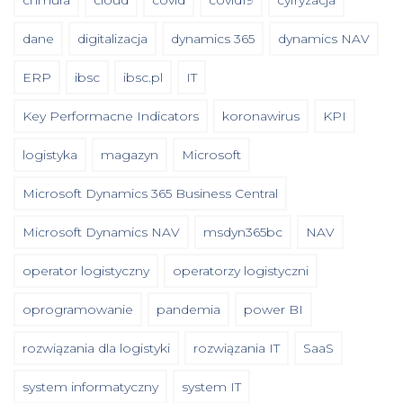
dane
digitalizacja
dynamics 365
dynamics NAV
ERP
ibsc
ibsc.pl
IT
Key Performacne Indicators
koronawirus
KPI
logistyka
magazyn
Microsoft
Microsoft Dynamics 365 Business Central
Microsoft Dynamics NAV
msdyn365bc
NAV
operator logistyczny
operatorzy logistyczni
oprogramowanie
pandemia
power BI
rozwiązania dla logistyki
rozwiązania IT
SaaS
system informatyczny
system IT