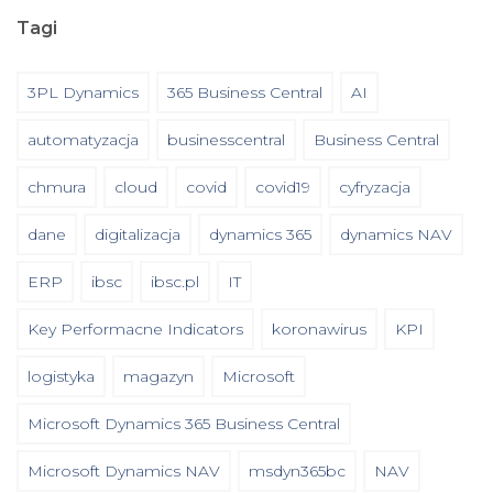
Tagi
3PL Dynamics
365 Business Central
AI
automatyzacja
businesscentral
Business Central
chmura
cloud
covid
covid19
cyfryzacja
dane
digitalizacja
dynamics 365
dynamics NAV
ERP
ibsc
ibsc.pl
IT
Key Performacne Indicators
koronawirus
KPI
logistyka
magazyn
Microsoft
Microsoft Dynamics 365 Business Central
Microsoft Dynamics NAV
msdyn365bc
NAV