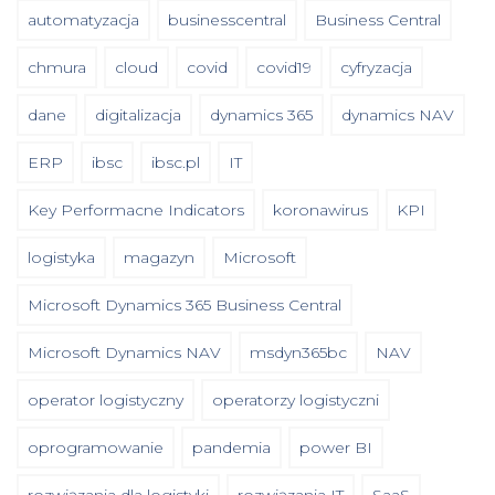
automatyzacja
businesscentral
Business Central
chmura
cloud
covid
covid19
cyfryzacja
dane
digitalizacja
dynamics 365
dynamics NAV
ERP
ibsc
ibsc.pl
IT
Key Performacne Indicators
koronawirus
KPI
logistyka
magazyn
Microsoft
Microsoft Dynamics 365 Business Central
Microsoft Dynamics NAV
msdyn365bc
NAV
operator logistyczny
operatorzy logistyczni
oprogramowanie
pandemia
power BI
rozwiązania dla logistyki
rozwiązania IT
SaaS