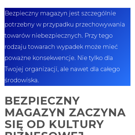
Bezpieczny magazyn jest szczególnie
potrzebny w przypadku przechowywania
towarów niebezpiecznych. Przy tego
rodzaju towarach wypadek może mieć
poważne konsekwencje. Nie tylko dla
Twojej organizacji, ale nawet dla całego
środowiska.
BEZPIECZNY
MAGAZYN ZACZYNA
SIĘ OD KULTURY