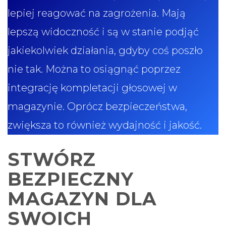
lepiej reagować na zagrożenia. Mają
lepszą widoczność i są w stanie podjąć
jakiekolwiek działania, gdyby coś poszło
nie tak. Można to osiągnąć poprzez
integrację kompletacji głosowej w
magazynie. Oprócz bezpieczeństwa,
zwiększa to również wydajność i jakość.
STWÓRZ
BEZPIECZNY
MAGAZYN DLA
SWOICH