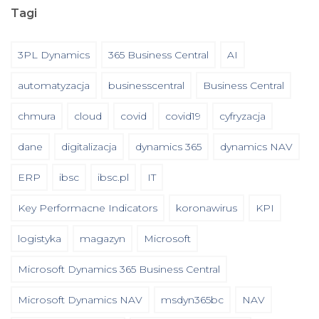
Tagi
3PL Dynamics
365 Business Central
AI
automatyzacja
businesscentral
Business Central
chmura
cloud
covid
covid19
cyfryzacja
dane
digitalizacja
dynamics 365
dynamics NAV
ERP
ibsc
ibsc.pl
IT
Key Performacne Indicators
koronawirus
KPI
logistyka
magazyn
Microsoft
Microsoft Dynamics 365 Business Central
Microsoft Dynamics NAV
msdyn365bc
NAV