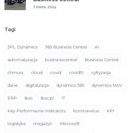
7 marca, 2024
Tagi
3PL Dynamics
365 Business Central
AI
automatyzacja
businesscentral
Business Central
chmura
cloud
covid
covid19
cyfryzacja
dane
digitalizacja
dynamics 365
dynamics NAV
ERP
ibsc
ibsc.pl
IT
Key Performacne Indicators
koronawirus
KPI
logistyka
magazyn
Microsoft