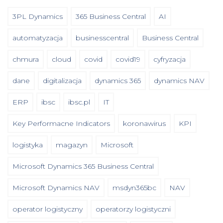
3PL Dynamics
365 Business Central
AI
automatyzacja
businesscentral
Business Central
chmura
cloud
covid
covid19
cyfryzacja
dane
digitalizacja
dynamics 365
dynamics NAV
ERP
ibsc
ibsc.pl
IT
Key Performacne Indicators
koronawirus
KPI
logistyka
magazyn
Microsoft
Microsoft Dynamics 365 Business Central
Microsoft Dynamics NAV
msdyn365bc
NAV
operator logistyczny
operatorzy logistyczni