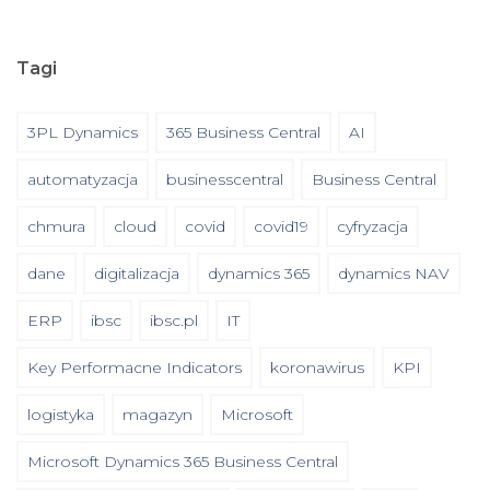
Tagi
3PL Dynamics
365 Business Central
AI
automatyzacja
businesscentral
Business Central
chmura
cloud
covid
covid19
cyfryzacja
dane
digitalizacja
dynamics 365
dynamics NAV
ERP
ibsc
ibsc.pl
IT
Key Performacne Indicators
koronawirus
KPI
logistyka
magazyn
Microsoft
Microsoft Dynamics 365 Business Central